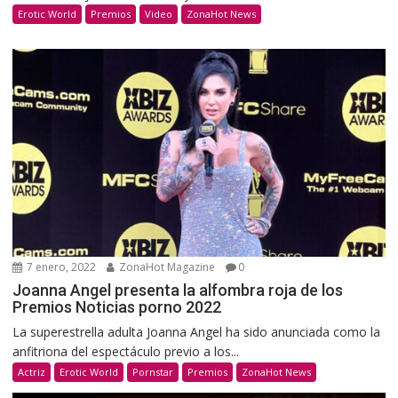
Erotic World
Premios
Video
ZonaHot News
7 enero, 2022
ZonaHot Magazine
0
Joanna Angel presenta la alfombra roja de los
Premios Noticias porno 2022
La superestrella adulta Joanna Angel ha sido anunciada como la
anfitriona del espectáculo previo a los...
Actriz
Erotic World
Pornstar
Premios
ZonaHot News