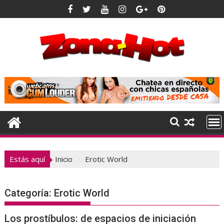
Saltar
al
contenido
Estás aquí
Inicio
Erotic World
Categoría:
Erotic World
Los prostíbulos: de espacios de iniciación