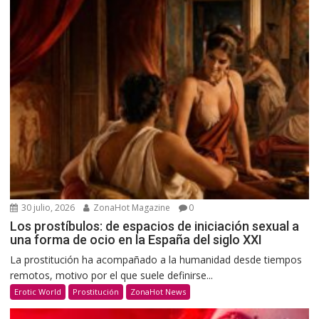
30 julio, 2026
ZonaHot Magazine
0
Los prostíbulos: de espacios de iniciación sexual a
una forma de ocio en la España del siglo XXI
La prostitución ha acompañado a la humanidad desde tiempos
remotos, motivo por el que suele definirse...
Erotic World
Prostitución
ZonaHot News