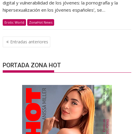
digital y vulnerabilidad de los jóvenes: la pornografía y la
hipersexualización en los jóvenes españoles’, se…
Erotic World
ZonaHot News
Navegación
Entradas anteriores
de
entradas
PORTADA ZONA HOT