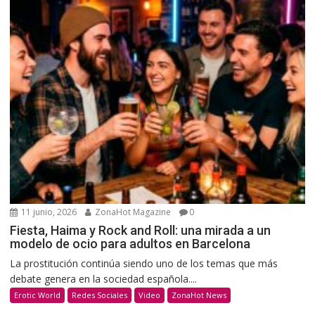
11 junio, 2026
ZonaHot Magazine
0
Fiesta, Haima y Rock and Roll: una mirada a un
modelo de ocio para adultos en Barcelona
La prostitución continúa siendo uno de los temas que más
debate genera en la sociedad española....
Erotic World
Redes Sociales
Video
ZonaHot News