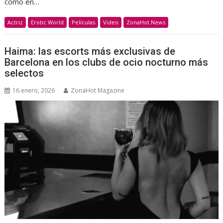
como en…
Actriz
Erotic World
Películas
Video
ZonaHot News
Haima: las escorts más exclusivas de
Barcelona en los clubs de ocio nocturno más
selectos
16 enero, 2026
ZonaHot Magazine